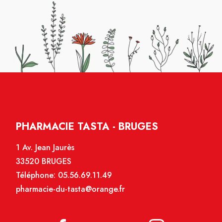
PHARMACIE TASTA - BRUGES
1 Av. Jean Jaurès
33520 BRUGES
Téléphone:
05.56.69.11.49
pharmacie-du-tasta@orange.fr