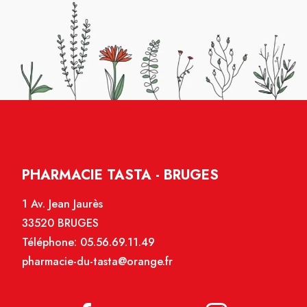
PHARMACIE TASTA - BRUGES
1 Av. Jean Jaurès
33520 BRUGES
Téléphone:
05.56.69.11.49
pharmacie-du-tasta@orange.fr