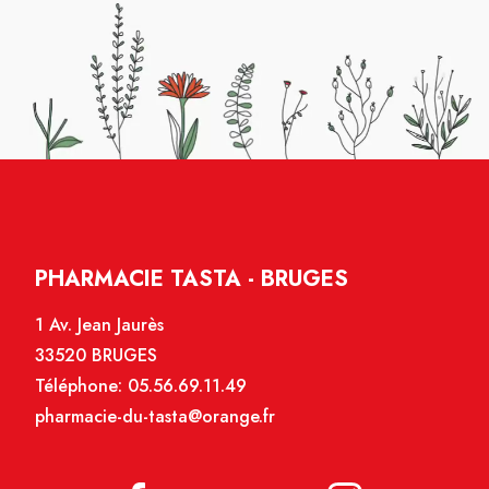
PHARMACIE TASTA - BRUGES
1 Av. Jean Jaurès
33520 BRUGES
Téléphone:
05.56.69.11.49
pharmacie-du-tasta@orange.fr