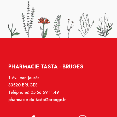
PHARMACIE TASTA - BRUGES
1 Av. Jean Jaurès
33520 BRUGES
Téléphone:
05.56.69.11.49
pharmacie-du-tasta@orange.fr