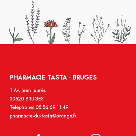
PHARMACIE TASTA - BRUGES
1 Av. Jean Jaurès
33520 BRUGES
Téléphone:
05.56.69.11.49
pharmacie-du-tasta@orange.fr