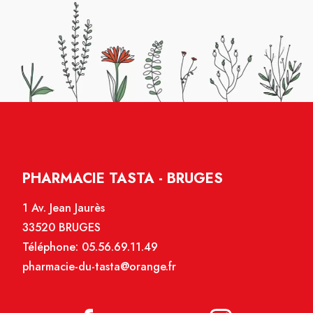
PHARMACIE TASTA - BRUGES
1 Av. Jean Jaurès
33520 BRUGES
Téléphone:
05.56.69.11.49
pharmacie-du-tasta@orange.fr