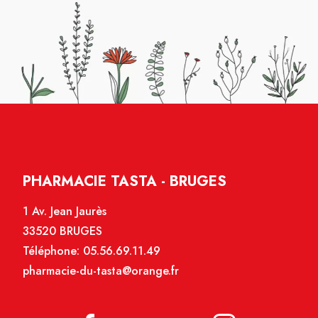
PHARMACIE TASTA - BRUGES
1 Av. Jean Jaurès
33520 BRUGES
Téléphone:
05.56.69.11.49
pharmacie-du-tasta@orange.fr