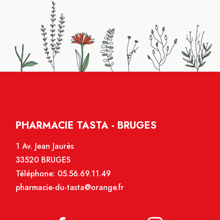
PHARMACIE TASTA - BRUGES
1 Av. Jean Jaurès
33520 BRUGES
Téléphone:
05.56.69.11.49
pharmacie-du-tasta@orange.fr