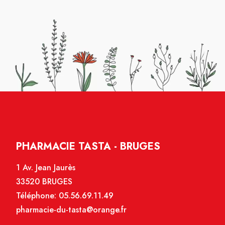
PHARMACIE TASTA - BRUGES
1 Av. Jean Jaurès
33520 BRUGES
Téléphone:
05.56.69.11.49
pharmacie-du-tasta@orange.fr