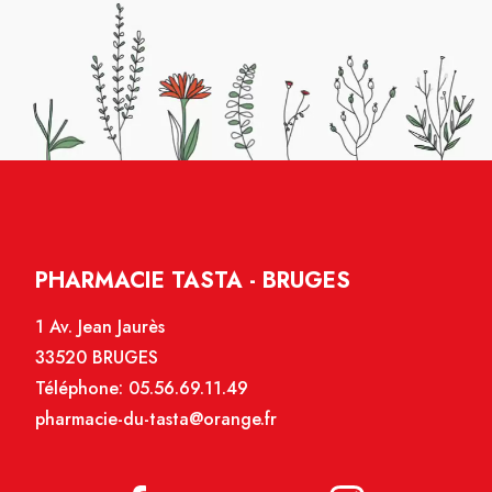
PHARMACIE TASTA - BRUGES
1 Av. Jean Jaurès
33520 BRUGES
Téléphone:
05.56.69.11.49
pharmacie-du-tasta@orange.fr