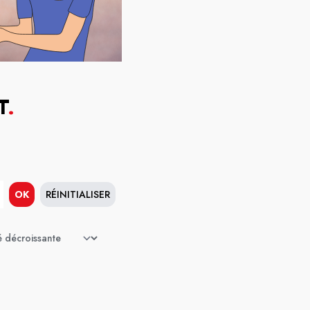
T
.
OK
RÉINITIALISER