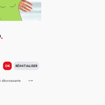
D
.
OK
RÉINITIALISER