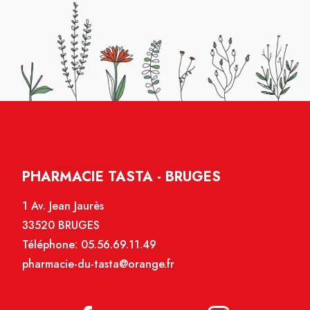
PHARMACIE TASTA - BRUGES
1 Av. Jean Jaurès
33520 BRUGES
Téléphone:
05.56.69.11.49
pharmacie-du-tasta@orange.fr