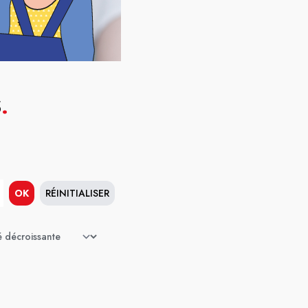
S
.
OK
RÉINITIALISER