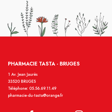
PHARMACIE TASTA - BRUGES
1 Av. Jean Jaurès
33520 BRUGES
Téléphone:
05.56.69.11.49
pharmacie-du-tasta@orange.fr